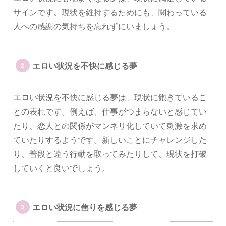
サインです。現状を維持するためにも、関わっている
人への感謝の気持ちを忘れずにいましょう。
エロい状況を不快に感じる夢
エロい状況を不快に感じる夢は、現状に飽きているこ
との表れです。例えば、仕事がつまらないと感じてい
たり、恋人との関係がマンネリ化していて刺激を求め
ていたりするようです。新しいことにチャレンジした
り、普段と違う行動を取ってみたりして、現状を打破
していくと良いでしょう。
エロい状況に焦りを感じる夢