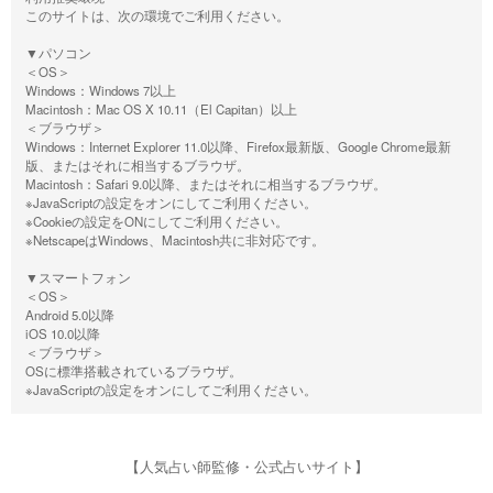
このサイトは、次の環境でご利用ください。
▼パソコン
＜OS＞
Windows：Windows 7以上
Macintosh：Mac OS X 10.11（El Capitan）以上
＜ブラウザ＞
Windows：Internet Explorer 11.0以降、Firefox最新版、Google Chrome最新
版、またはそれに相当するブラウザ。
Macintosh：Safari 9.0以降、またはそれに相当するブラウザ。
※JavaScriptの設定をオンにしてご利用ください。
※Cookieの設定をONにしてご利用ください。
※NetscapeはWindows、Macintosh共に非対応です。
▼スマートフォン
＜OS＞
Android 5.0以降
iOS 10.0以降
＜ブラウザ＞
OSに標準搭載されているブラウザ。
※JavaScriptの設定をオンにしてご利用ください。
【人気占い師監修・公式占いサイト】