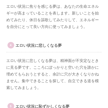
エロい状況に焦りを感じる夢は、あなたの生命エネル
ギーが高まっていることを表します。新しいことを始
めてみたり、休日を謳歌してみたりして、エネルギー
を自分にとって良い方向に使ってみましょう。
エロい状況に悲しくなる夢
エロい状況に悲しくなる夢は、精神面が不安定なとき
に見る夢です。こころにぽっかりと空いた穴を誰かに
埋めてもらおうとすると、余計に穴が大きくなりかね
ません。集中できることを探して、自立できる道を模
索してみましょう。
エロい状況に恥ずかしくなる夢