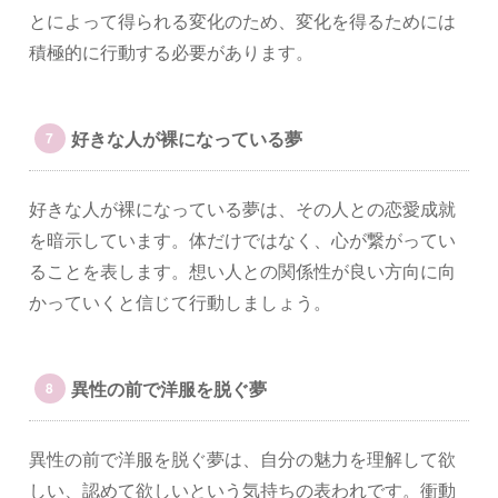
とによって得られる変化のため、変化を得るためには
積極的に行動する必要があります。
好きな人が裸になっている夢
好きな人が裸になっている夢は、その人との恋愛成就
を暗示しています。体だけではなく、心が繋がってい
ることを表します。想い人との関係性が良い方向に向
かっていくと信じて行動しましょう。
異性の前で洋服を脱ぐ夢
異性の前で洋服を脱ぐ夢は、自分の魅力を理解して欲
しい、認めて欲しいという気持ちの表われです。衝動