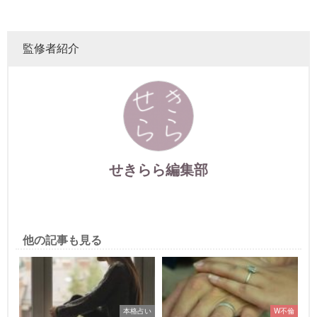
監修者紹介
せきらら編集部
他の記事も見る
本格占い
W不倫