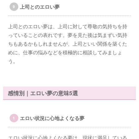
上司とのエロい夢
上司とのエロい夢は、上司に対して尊敬の気持ちを持
っていることの表れです。夢を見た後は気まずい気持
ちもあるかもしれませんが、上司といい関係を築くた
めに、仕事の悩みなどを積極的に相談してみましょ
う。
感情別｜エロい夢の意味5選
エロい状況に心地よくなる夢
エロい状況に心地よくなる夢は、現状に満足している