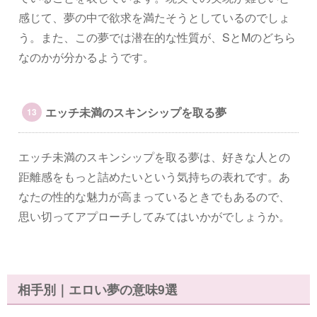
感じて、夢の中で欲求を満たそうとしているのでしょ
う。また、この夢では潜在的な性質が、SとMのどちら
なのかが分かるようです。
エッチ未満のスキンシップを取る夢
エッチ未満のスキンシップを取る夢は、好きな人との
距離感をもっと詰めたいという気持ちの表れです。あ
なたの性的な魅力が高まっているときでもあるので、
思い切ってアプローチしてみてはいかがでしょうか。
相手別｜エロい夢の意味9選