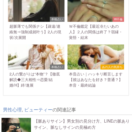
本格占い
W不倫
超脈薄でも関係ナシ【疎遠/連
Ｗ不倫鑑定【最近冷たいあの
絡無⇒強制成就叶う】2人の現
人】２人の関係は終了？宿縁・
状/次展開
覚悟・結末
本格占い
あの人の気持ち
2人の繋がりは“本物”？【徹底
本音占い｜ハッキリ断言します
解読◆三大相性⇒恋愛/結
【彼はあなたを好き？普通？】
婚/H】絆/進展
本音・最終結論
男性心理
,
ビューティー
の関連記事
【脈ありサイン】男女別の見分け方、LINEの脈あり
サイン、脈なしサインの見極め方