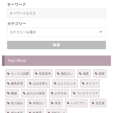
キーワード
カテゴリー
検索
Key Word
セックス診断
性的思考
相性占い
感度
龍輝
藤島佑雪
はゆき咲ら
ひとりエッチ
オナニー
離婚
あの人の覚悟
おすすめ
ワンナイトラブ
性の悩み
本音占い
美音
レズビアン
花言葉
彼の本音
性教育
SMプレイ