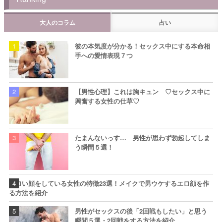
大人のコラム
占い
彼の本気度が分かる！セックス中にする本命相
手への愛情表現７つ
【男性心理】これは胸キュン ♡セックス中に
興奮する女性の仕草♡
たまんないっす… 男性が思わず勃起してしま
う瞬間５選！
エロい顔をしている女性の特徴23選！メイクで男ウケするエロ顔を作
る方法を紹介
男性がセックスの後「2回戦もしたい」と思う
瞬間５選・2回戦をする方法を紹介