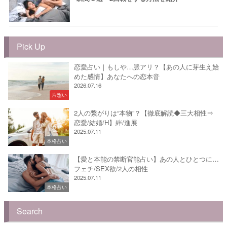
Pick Up
恋愛占い｜もしや…脈アリ？【あの人に芽生え始
めた感情】あなたへの恋本音
2026.07.16
片想い
2人の繋がりは“本物”？【徹底解読◆三大相性⇒
恋愛/結婚/H】絆/進展
2025.07.11
本格占い
【愛と本能の禁断官能占い】あの人とひとつに…
フェチ/SEX欲/2人の相性
2025.07.11
本格占い
Search