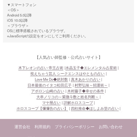
▼スマートフォン
＜OS＞
Android 5.0以降
iOS 10.0以降
＜ブラウザ＞
OSに標準搭載されているブラウザ。
※JavaScriptの設定をオンにしてご利用ください。
【人気占い師監修・公式占いサイト】
木下レオンの占い 帝王占術
水晶玉子◆エレメンタル占星術
視えちゃう芸人 シークエンスはやともの占い
Love Me Do◆絶対数
真木あかりの占い
日本最後のイタコ松田広子
村野弘味～招運術～
アポロン山崎の占い
木村藤子◆幸せの条件
大串ノリコの～紫微斗数と姓名判断～
マヤ暦占い
詳解ホロスコープ
ホロスコープ【彌彌告の占い】
四柱推命◆ほしよみ堂の占い
運営会社
利用規約
プライバシーポリシー
お問い合わせ