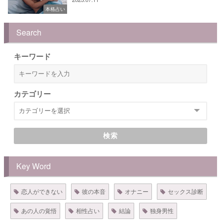
本格占い
Search
キーワード
カテゴリー
検索
Key Word
恋人ができない
彼の本音
オナニー
セックス診断
あの人の覚悟
相性占い
結論
独身男性