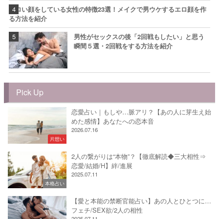
エロい顔をしている女性の特徴23選！メイクで男ウケするエロ顔を作
る方法を紹介
男性がセックスの後「2回戦もしたい」と思う
瞬間５選・2回戦をする方法を紹介
Pick Up
恋愛占い｜もしや…脈アリ？【あの人に芽生え始
めた感情】あなたへの恋本音
2026.07.16
片想い
2人の繋がりは“本物”？【徹底解読◆三大相性⇒
恋愛/結婚/H】絆/進展
2025.07.11
本格占い
【愛と本能の禁断官能占い】あの人とひとつに…
フェチ/SEX欲/2人の相性
2025.07.11