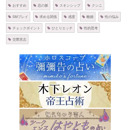
おすすめ
恋の脈
スキンシップ
クンニ
SMプレイ
求める関係
感度
離婚
性の悩み
チェックポイント
ひとりエッチ
性的思考
交際意志