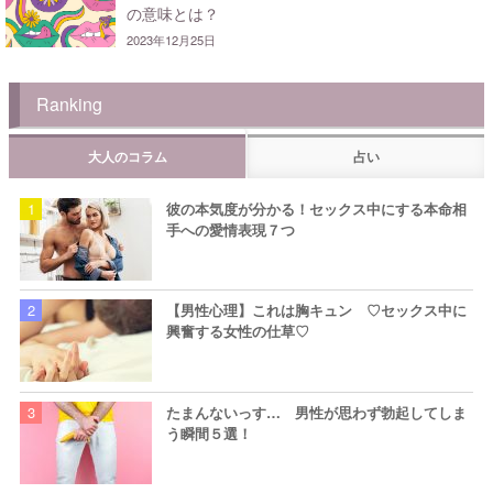
の意味とは？
2023年12月25日
Ranking
大人のコラム
占い
彼の本気度が分かる！セックス中にする本命相
手への愛情表現７つ
【男性心理】これは胸キュン ♡セックス中に
興奮する女性の仕草♡
たまんないっす… 男性が思わず勃起してしま
う瞬間５選！