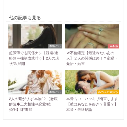
他の記事も見る
本格占い
W不倫
超脈薄でも関係ナシ【疎遠/連
Ｗ不倫鑑定【最近冷たいあの
絡無⇒強制成就叶う】2人の現
人】２人の関係は終了？宿縁・
状/次展開
覚悟・結末
本格占い
あの人の気持ち
2人の繋がりは“本物”？【徹底
本音占い｜ハッキリ断言します
解読◆三大相性⇒恋愛/結
【彼はあなたを好き？普通？】
婚/H】絆/進展
本音・最終結論